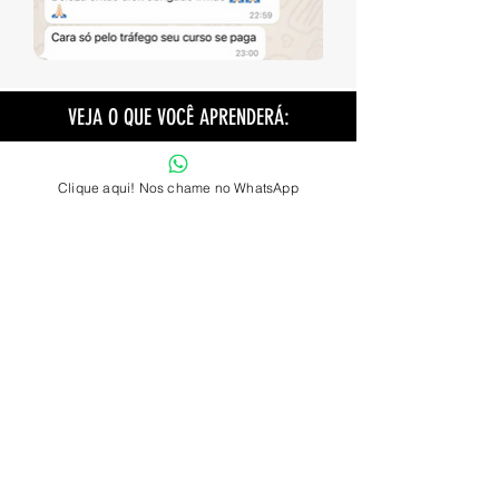
VEJA O QUE VOCÊ APRENDERÁ:
MÓDULO 01 - GESTÃO DE CARREIRA
Neste módulo eu falo sobre a verticalização, marca pessoal, gestão
Clique aqui! Nos chame no WhatsApp
de carreira, gestão financeira, contratos e propostas.
MÓDULO 02 - MARKETING
Neste módulo você aprenderá o Conceito Jardim, sobre construção
de autoridade, Instagram Marketing e geração de desejo.
MÓDULO 03 - REELS
Aprenda e aplique tudo sobre Reels, como bombar com as
tendências e regra dos 3 segundos.
MÓDULO 04 - TRÁFEGO PAGO
Tudo o que você precisa saber sobre impulsionamento para
bombar no Instagram, como impulsionamento de Reels pelo
computador, impulsionamento para ganhar seguidores, para
ganhar engajamento e para aumentar seus clientes, configuração
de público, de orçamento, monitoramento e modelos de anúncios